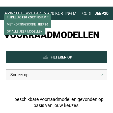
PRIVATE LEASE DEALS €20 KORTING MET CODE:
JEEP20
TIJDELIJK
€20 KORTING P.M
.*
MET KORTINGSCODE:
JEEP20
VOORRAADMODELLEN
OP ALLE JEEP MODELLEN
FILTEREN OP
Sorteer op
...
beschikbare voorraadmodellen gevonden op
basis van jouw keuzes.